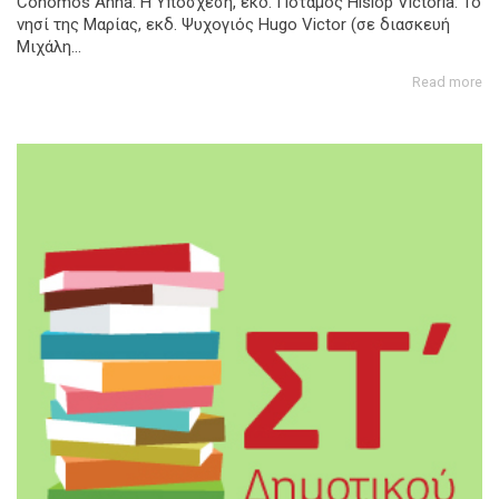
Conomos Anna: Η Υπόσχεση, εκδ. Ποταμός Hislop Victoria: Το
νησί της Μαρίας, εκδ. Ψυχογιός Hugo Victor (σε διασκευή
Μιχάλη...
Read more