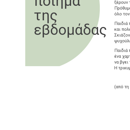
ποίημα
ξέρουν 
Πρόθυμο
της
όλο τον
Παιδιά 
εβδομάδας
και πολ
Σκιάζον
ψυχούλε
Παιδιά 
ένα χαρ
να βγει
Η τρικυ
(από τη