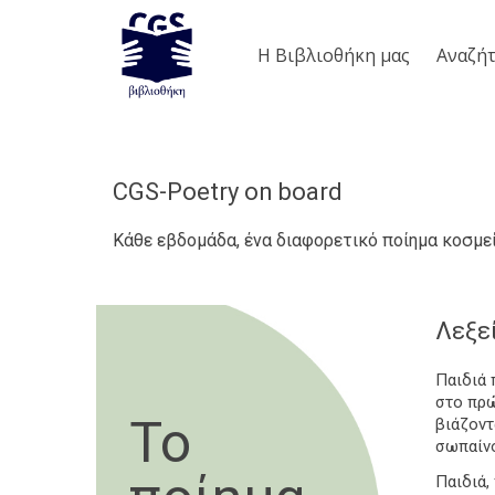
Η Βιβλιοθήκη μας
Aναζήτ
CGS-Poetry on board
Κάθε εβδομάδα, ένα διαφορετικό ποίημα κοσμεί
Λεξε
Παιδιά 
στο πρώ
Το
βιάζοντ
σωπαίνο
Παιδιά,