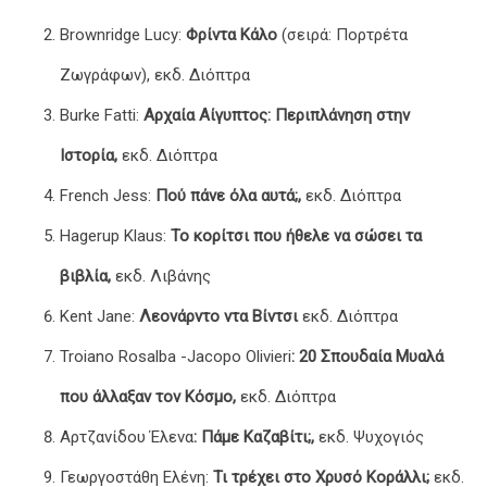
Brownridge Lucy:
Φρίντα Κάλο
(σειρά: Πορτρέτα
Ζωγράφων), εκδ. Διόπτρα
Burke Fatti:
Αρχαία Αίγυπτος: Περιπλάνηση στην
Ιστορία,
εκδ. Διόπτρα
French Jess:
Πού πάνε όλα αυτά;,
εκδ. Διόπτρα
Hagerup Klaus:
Το κορίτσι που ήθελε να σώσει τα
βιβλία,
εκδ. Λιβάνης
Kent Jane:
Λεονάρντο ντα Βίντσι
εκδ. Διόπτρα
Troiano Rosalba -Jacopo Olivieri
: 20 Σπουδαία Μυαλά
που άλλαξαν τον Κόσμο,
εκδ. Διόπτρα
Αρτζανίδου Έλενα
: Πάμε Καζαβίτι;,
εκδ. Ψυχογιός
Γεωργοστάθη Ελένη:
Τι τρέχει στο Χρυσό Κοράλλι;
εκδ.