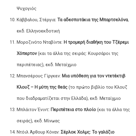
Ψυχογιός
Κάββαλου, Στέργια:
Τα αδεσποτάκια της Μπαρτσελόνα
,
εκδ. Ελληνοεκδοτική
Μοροζινότο Νταβίντε:
Η τρομερή διαθήκη του Τζέρεμι
Χόπερτον
(και τα άλλα της σειράς: Κουρσάροι της
περιπέτειας), εκδ. Μεταίχμιο
Μπανσέρους Γίργκεν:
Μια υπόθεση για τον ντετέκτιβ
Κλουζ – Η μύτη της θεάς
(το πρώτο βιβλίο του Κλουζ
που διαδραματίζεται στην Ελλάδα), εκδ. Μεταίχμιο
Μπλάιτον Ένιντ
: Περιπέτεια στο πλοίο
(και τα άλλα της
σειράς), εκδ. Μίνωας
Ντόιλ Άρθουρ Κόναν:
Σέρλοκ Χολμς: Το γαλάζιο