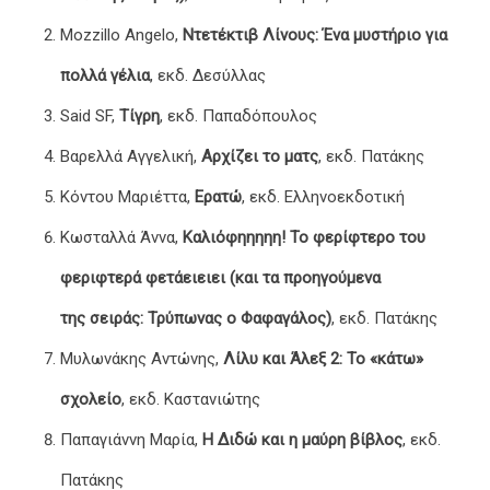
Mozzillo Angelo,
Ντετέκτιβ Λίνους: Ένα μυστήριο για
πολλά γέλια
, εκδ. Δεσύλλας
Said SF,
Τίγρη
, εκδ. Παπαδόπουλος
Βαρελλά Αγγελική,
Αρχίζει το ματς
, εκδ. Πατάκης
Κόντου Μαριέττα,
Ερατώ
, εκδ. Ελληνοεκδοτική
Κωσταλλά Άννα,
Καλιόφηηηηη! Το φερίφτερο του
φεριφτερά φετάειειει (και τα προηγούμενα
της σειράς: Τρύπωνας ο Φαφαγάλος)
, εκδ. Πατάκης
Μυλωνάκης Αντώνης,
Λίλυ και Άλεξ 2: Το «κάτω»
σχολείο
, εκδ. Καστανιώτης
Παπαγιάννη Μαρία,
Η Διδώ και η μαύρη βίβλος
, εκδ.
Πατάκης