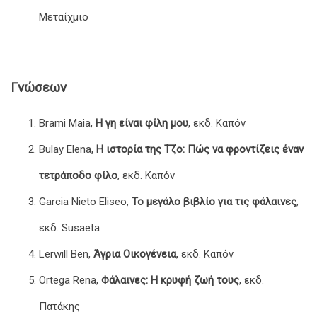
Μεταίχμιο
Γνώσεων
Brami Maia,
Η γη είναι φίλη μου
, εκδ. Καπόν
Bulay Elena,
Η ιστορία της Τζο: Πώς να φροντίζεις έναν
τετράποδο φίλο
, εκδ. Καπόν
Garcia Nieto Eliseo,
Το μεγάλο βιβλίο για τις φάλαινες
,
εκδ. Susaeta
Lerwill Ben,
Άγρια Οικογένεια
, εκδ. Καπόν
Ortega Rena,
Φάλαινες: Η κρυφή ζωή τους
, εκδ.
Πατάκης