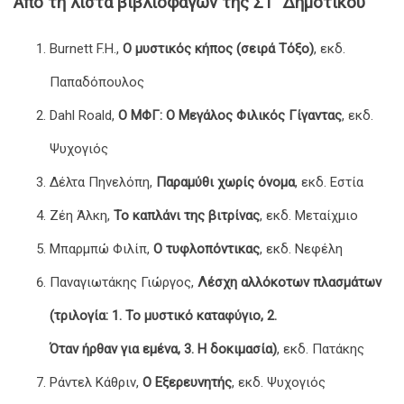
Από τη λίστα βιβλιοφάγων της ΣΤ΄ Δημοτικού
Burnett F.H.,
Ο μυστικός κήπος (σειρά Τόξο)
, εκδ.
Παπαδόπουλος
Dahl Roald,
Ο ΜΦΓ: Ο Μεγάλος Φιλικός Γίγαντας
, εκδ.
Ψυχογιός
Δέλτα Πηνελόπη,
Παραμύθι χωρίς όνομα
, εκδ. Εστία
Ζέη Άλκη,
Το καπλάνι της βιτρίνας
, εκδ. Μεταίχμιο
Μπαρμπώ Φιλίπ,
Ο τυφλοπόντικας
, εκδ. Νεφέλη
Παναγιωτάκης Γιώργος,
Λέσχη αλλόκοτων πλασμάτων
(τριλογία: 1. Το μυστικό καταφύγιο, 2.
Όταν ήρθαν για εμένα, 3. Η δοκιμασία)
, εκδ. Πατάκης
Ράντελ Κάθριν,
Ο Εξερευνητής
, εκδ. Ψυχογιός