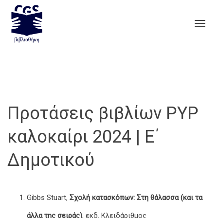
Togg
navig
Προτάσεις βιβλίων PYP
καλοκαίρι 2024 | Ε΄
Δημοτικού
Gibbs Stuart,
Σχολή κατασκόπων: Στη θάλασσα (και τα
άλλα της σειράς)
, εκδ. Κλειδάριθμος