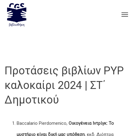
Togg
navig
Προτάσεις βιβλίων PYP
καλοκαίρι 2024 | ΣΤ΄
Δημοτικού
Baccalario Pierdomenico,
Οικογένεια Ιντρίγκ: Το
μυστήριο είναι δική μας υπόθεση
, εκδ. Διόπτρα