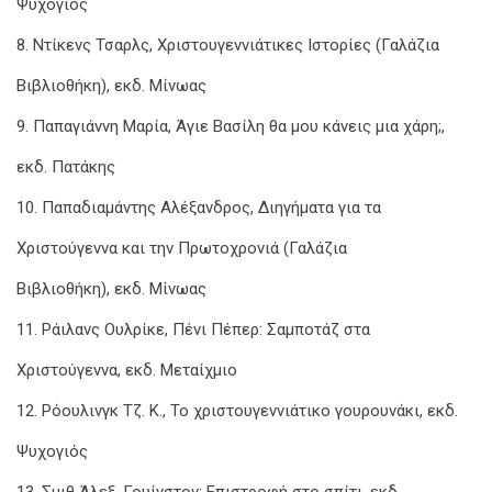
Ψυχογιός
8. Ντίκενς Τσαρλς, Χριστουγεννιάτικες Ιστορίες (Γαλάζια
Βιβλιοθήκη), εκδ. Μίνωας
9. Παπαγιάννη Μαρία, Άγιε Βασίλη θα μου κάνεις μια χάρη;,
εκδ. Πατάκης
10. Παπαδιαμάντης Αλέξανδρος, Διηγήματα για τα
Χριστούγεννα και την Πρωτοχρονιά (Γαλάζια
Βιβλιοθήκη), εκδ. Μίνωας
11. Ράιλανς Ουλρίκε, Πένι Πέπερ: Σαμποτάζ στα
Χριστούγεννα, εκδ. Μεταίχμιο
12. Ρόουλινγκ Τζ. Κ., Το χριστουγεννιάτικο γουρουνάκι, εκδ.
Ψυχογιός
13. Σμιθ Άλεξ, Γουίνστον: Επιστροφή στο σπίτι, εκδ.