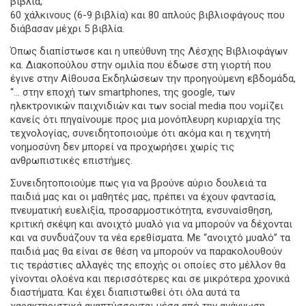
βιβλία,
60 χάλκινους (6-9 βιβλία) και 80 απλούς βιβλιοφάγους που
διάβασαν μέχρι 5 βιβλία.
Όπως διαπίστωσε και η υπεύθυνη της Λέσχης Βιβλιοφάγων
κα. Διακοπούλου στην ομιλία που έδωσε στη γιορτή που
έγινε στην Αίθουσα Εκδηλώσεων την προηγούμενη εβδομάδα,
“… στην εποχή των smartphones, της google, των
ηλεκτρονικών παιχνιδιών και των social media που νομίζει
κανείς ότι πηγαίνουμε προς μια μονόπλευρη κυριαρχία της
τεχνολογίας, συνειδητοποιούμε ότι ακόμα και η τεχνητή
νοημοσύνη δεν μπορεί να προχωρήσει χωρίς τις
ανθρωπιστικές επιστήμες.
Συνειδητοποιούμε πως για να βρούνε αύριο δουλειά τα
παιδιά μας και οι μαθητές μας, πρέπει να έχουν φαντασία,
πνευματική ευελιξία, προσαρμοστικότητα, ενσυναίσθηση,
κριτική σκέψη και ανοιχτό μυαλό για να μπορούν να δέχονται
και να συνδυάζουν τα νέα ερεθίσματα. Με “ανοιχτό μυαλό” τα
παιδιά μας θα είναι σε θέση να μπορούν να παρακολουθούν
τις τεράστιες αλλαγές της εποχής οι οποίες στο μέλλον θα
γίνονται ολοένα και περισσότερες και σε μικρότερα χρονικά
διαστήματα. Και έχει διαπιστωθεί ότι όλα αυτά τα
χαρακτηριστικά αναπτύσσονται μέσα από την ανάγνωση