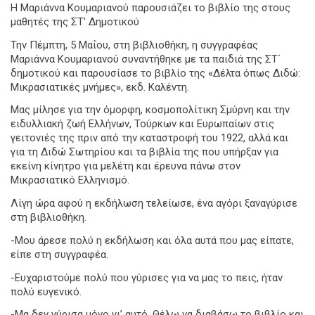
Η Μαριάννα Κουμαριανού παρουσιάζει το βιβλίο της στους
μαθητές της ΣΤ’ Δημοτικού
Την Πέμπτη, 5 Μαΐου, στη βιβλιοθήκη, η συγγραφέας
Μαριάννα Κουμαριανού συναντήθηκε με τα παιδιά της ΣΤ΄
δημοτικού και παρουσίασε το βιβλίο της «Δέλτα όπως Διδώ:
Μικρασιατικές μνήμες», εκδ. Καλέντη.
Μας μίλησε για την όμορφη, κοσμοπολίτικη Σμύρνη και την
ειδυλλιακή ζωή Ελλήνων, Τούρκων και Ευρωπαίων στις
γειτονιές της πριν από την καταστροφή του 1922, αλλά και
για τη Διδώ Σωτηρίου και τα βιβλία της που υπήρξαν για
εκείνη κίνητρο για μελέτη και έρευνα πάνω στον
Μικρασιατικό Ελληνισμό.
Λίγη ώρα αφού η εκδήλωση τελείωσε, ένα αγόρι ξαναγύρισε
στη βιβλιοθήκη.
-Μου άρεσε πολύ η εκδήλωση και όλα αυτά που μας είπατε,
είπε στη συγγραφέα.
-Ευχαριστούμε πολύ που γύρισες για να μας το πεις, ήταν
πολύ ευγενικό.
-Μα δεν γύρισα μόνο γι’ αυτό. Θέλω να διαβάσω το βιβλίο και