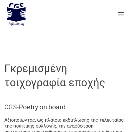
Togg
navig
Γκρεμισμένη
τοιχογραφία εποχής
CGS-Poetry on board
Αξιοποιώντας, ως πλαίσιο εκδίπλωσης της τελευταίας
της ποιητικής συλλογής, την ανασύσταση
ανολοκλήρωτων ή φθαρμένων χειρογράφων, η Ευτυχία